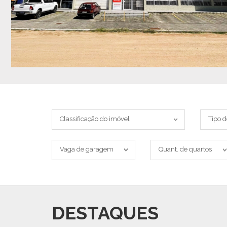
Classificação
Tipo
Classificação do imóvel
Tipo d
do
do
imóvel
imóvel
Vaga
Quant.
Vaga de garagem
Quant. de quartos
de
de
garagem
quartos
DESTAQUES