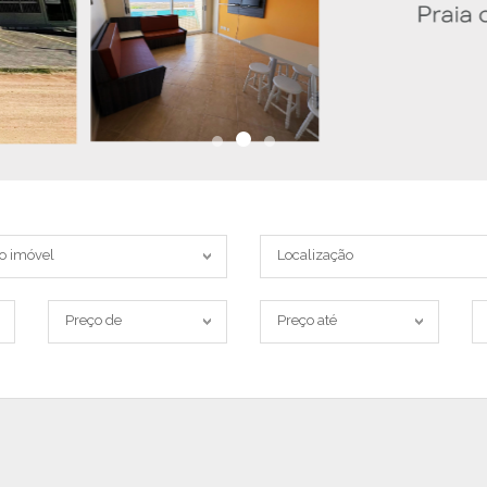
Localização
o imóvel
Localização
Preço
Preço
C
Preço de
Preço até
de
até
d
i