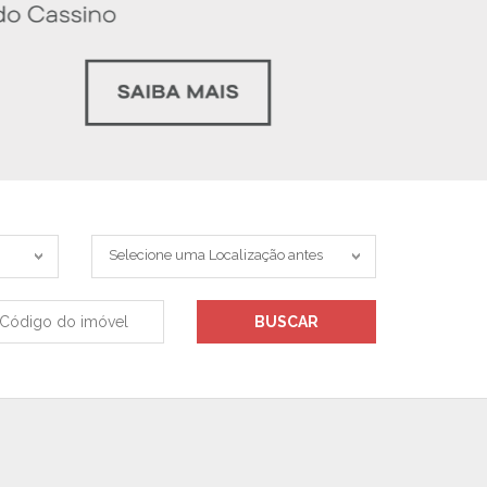
Bairro
Selecione uma Localização antes
ódigo
BUSCAR
o
móvel